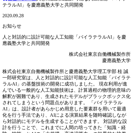
テラルAI」を慶應義塾大学と共同開発
2020.09.28
お知らせ
人と対話的に設計可能な人工知能「バイラテラルAI」を慶
應義塾大学と共同開発
株式会社東京自働機械製作所
慶應義塾大学
株式会社東京自働機械製作所と慶應義塾大学理工学部 桂 誠
一郎研究室は、人と対話的に設計可能な人工知能「バイラテ
ラルAI」の基盤技術の開発に成功しました。 現在利用が進
んでいる一般的な人工知能技術は、計算過程の物理的意味の
解釈が困難であり、生成されたモデルがブラックボックス化
されてしまうという問題点があります。 「バイラテラル
AI」は、設計者があらかじめ用意した要素群を用いて最適
化を行う手法であり、AIによる演算結果を随時確認しなが
ら対話的にモデルを生成することができます。 対話的な設
計を行うことで、これまでに人間の培ってきた「知識・経