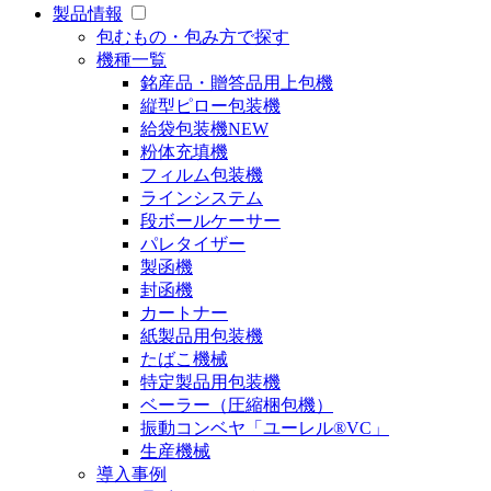
製品情報
包むもの・包み方で探す
機種一覧
銘産品・贈答品用上包機
縦型ピロー包装機
給袋包装機
NEW
粉体充填機
フィルム包装機
ラインシステム
段ボールケーサー
パレタイザー
製函機
封函機
カートナー
紙製品用包装機
たばこ機械
特定製品用包装機
ベーラー（圧縮梱包機）
振動コンベヤ「ユーレル®VC」
生産機械
導入事例