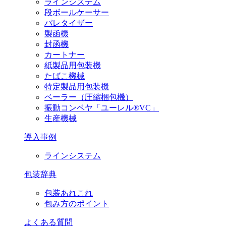
ラインシステム
段ボールケーサー
パレタイザー
製函機
封函機
カートナー
紙製品用包装機
たばこ機械
特定製品用包装機
ベーラー（圧縮梱包機）
振動コンベヤ「ユーレル®VC」
生産機械
導入事例
ラインシステム
包装辞典
包装あれこれ
包み方のポイント
よくある質問