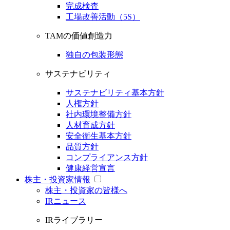
完成検査
工場改善活動（5S）
TAMの価値創造力
独自の包装形態
サステナビリティ
サステナビリティ基本方針
人権方針
社内環境整備方針
人材育成方針
安全衛生基本方針
品質方針
コンプライアンス方針
健康経営宣言
株主・投資家情報
株主・投資家の皆様へ
IRニュース
IRライブラリー