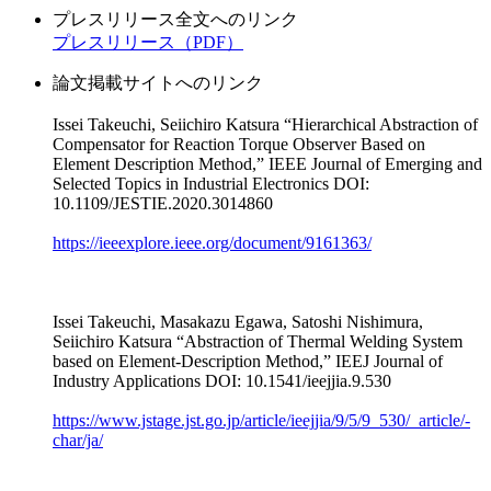
プレスリリース全文へのリンク
プレスリリース（PDF）
論文掲載サイトへのリンク
Issei Takeuchi, Seiichiro Katsura “Hierarchical Abstraction of
Compensator for Reaction Torque Observer Based on
Element Description Method,” IEEE Journal of Emerging and
Selected Topics in Industrial Electronics DOI:
10.1109/JESTIE.2020.3014860
https://ieeexplore.ieee.org/document/9161363/
Issei Takeuchi, Masakazu Egawa, Satoshi Nishimura,
Seiichiro Katsura “Abstraction of Thermal Welding System
based on Element-Description Method,” IEEJ Journal of
Industry Applications DOI: 10.1541/ieejjia.9.530
https://www.jstage.jst.go.jp/article/ieejjia/9/5/9_530/_article/-
char/ja/