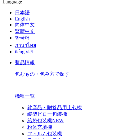
Language
日本語
English
简体中文
繁體中文
한국어
ภาษาไทย
tiếng việt
製品情報
包むもの・包み方で探す
機種一覧
銘産品・贈答品用上包機
縦型ピロー包装機
給袋包装機
NEW
粉体充填機
フィルム包装機